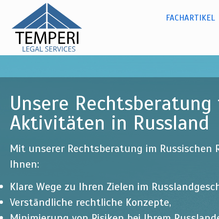
Dr. Olga
Dir
zu
Kylina -
Russisches Recht
FACHARTIKEL
Hauptmenü
Inh
temperi
legal
services
Unsere Rechtsberatung f
Aktivitäten in Russland
Mit unserer Rechtsberatung im Russischen R
Ihnen:
Klare Wege zu Ihren Zielen im Russlandgesch
Verständliche rechtliche Konzepte,
Minimierung von Risiken bei Ihrem Russlan