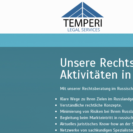
Dr. Olga
Kylina -
Russisches Recht
temperi
legal
services
Unsere Rechts
Aktivitäten i
Mit unserer Rechtsberatung im Russische
Klare Wege zu Ihren Zielen im Russlandg
Verständliche rechtliche Konzepte,
Minimierung von Risiken bei Ihrem Russ
Begleitung beim Markteintritt in russisc
Aktuelles juristisches Know-how an der 
Netzwerke von sachkundigen Spezialiste