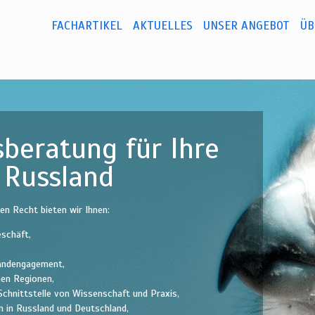
Direkt
zum
FACHARTIKEL
AKTUELLES
UNSER ANGEBOT
ÜB
Hauptmenü
Inhalt
beratung für Ihre
n Russland
n Recht bieten wir Ihnen:
eschäft,
landengagement,
hen Regionen,
Schnittstelle von Wissenschaft und Praxis,
n in Russland und Deutschland,