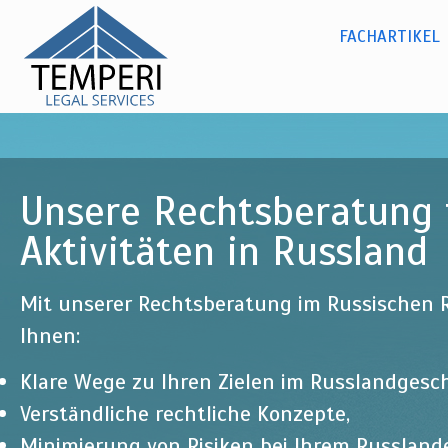
Dr. Olga
Dir
zu
Kylina -
Russisches Recht
FACHARTIKEL
Hauptmenü
Inh
temperi
legal
services
Unsere Rechtsberatung f
Aktivitäten in Russland
Mit unserer Rechtsberatung im Russischen R
Ihnen:
Klare Wege zu Ihren Zielen im Russlandgesch
Verständliche rechtliche Konzepte,
Minimierung von Risiken bei Ihrem Russlan