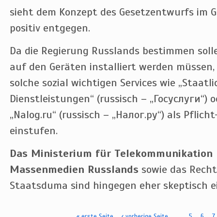
sieht dem Konzept des Gesetzentwurfs im 
positiv entgegen.
Da die Regierung Russlands bestimmen solle
auf den Geräten installiert werden müssen,
solche sozial wichtigen Services wie „Staatli
Dienstleistungen“ (russisch – „Госуслуги“) 
„Nalog.ru“ (russisch – „Налог.ру“) als Pflich
einstufen.
Das Ministerium für Telekommunikation
Massenmedien Russlands
sowie das Rech
Staatsduma sind hingegen eher skeptisch ei
« erste Seite
‹ vorherige Seite
…
5
6
7