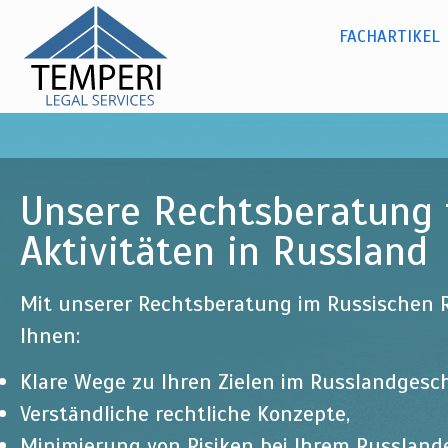
Dr. Olga
Dir
zu
Kylina -
Russisches Recht
FACHARTIKEL
Hauptmenü
Inh
temperi
legal
services
Unsere Rechtsberatung f
Aktivitäten in Russland
Mit unserer Rechtsberatung im Russischen R
Ihnen:
Klare Wege zu Ihren Zielen im Russlandgesch
Verständliche rechtliche Konzepte,
Minimierung von Risiken bei Ihrem Russlan