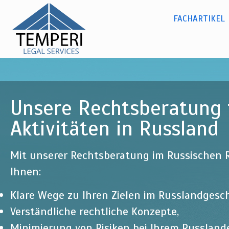
Dr. Olga
Dir
zu
Kylina -
Russisches Recht
FACHARTIKEL
Hauptmenü
Inh
temperi
legal
services
Unsere Rechtsberatung f
Aktivitäten in Russland
Mit unserer Rechtsberatung im Russischen R
Ihnen:
Klare Wege zu Ihren Zielen im Russlandgesch
Verständliche rechtliche Konzepte,
Minimierung von Risiken bei Ihrem Russlan