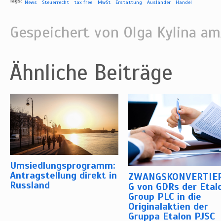
Tags:
News
Steuerrecht
tax free
MwSt
Erstattung
Ausländer
Handel
Gespeichert von
Olga Kylina
am/
Ähnliche Beiträge
Umsiedlungsprogramm:
Antragstellung direkt in
ZWANGSKONVERTIE
Russland
G von GDRs der Etal
Group PLC in die
Originalaktien der
Gruppa Etalon PJSC