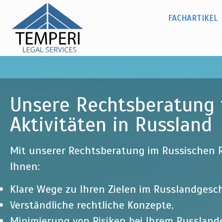
Dr. Olga
Dir
zu
Kylina -
Russisches Recht
FACHARTIKEL
Hauptmenü
Inh
temperi
legal
services
Unsere Rechtsberatung f
Aktivitäten in Russland
Mit unserer Rechtsberatung im Russischen R
Ihnen:
Klare Wege zu Ihren Zielen im Russlandgesch
Verständliche rechtliche Konzepte,
Minimierung von Risiken bei Ihrem Russlan