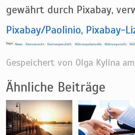
gewährt durch Pixabay, ver
Pixabay/Paolinio, Pixabay-Li
Tags:
News
Devisenrecht
Devisengeschäft
Währungskontrolle
Währungsrecht
Wäh
Gespeichert von
Olga Kylina
am/
Ähnliche Beiträge