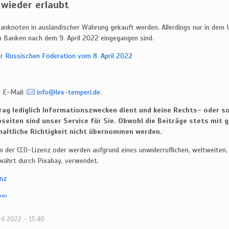
wieder erlaubt
anknoten in ausländischer Währung gekauft werden. Allerdings nur in dem 
 Banken nach dem 9. April 2022 eingegangen sind.
er Russischen Föderation vom 8. April 2022
r E-Mail:
info@lex-temperi.de
.
trag lediglich Informationszwecken dient und keine Rechts- oder so
eiten sind unser Service für Sie. Obwohl die Beiträge stets mit g
nhaltliche Richtigkeit nicht übernommen werden.
en der CC0-Lizenz oder werden aufgrund eines unwiderruflichen, weltweiten,
währt durch Pixabay, verwendet.
enz
nen
l 2022 - 15:40