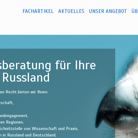
Direkt
zum
FACHARTIKEL
AKTUELLES
UNSER ANGEBOT
ÜB
Hauptmenü
Inhalt
beratung für Ihre
n Russland
n Recht bieten wir Ihnen:
eschäft,
landengagement,
hen Regionen,
Schnittstelle von Wissenschaft und Praxis,
n in Russland und Deutschland,