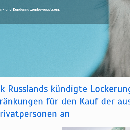
min- und Kundennutzenbewusstsein.
k Russlands kündigte Lockerung
ränkungen für den Kauf der au
rivatpersonen an