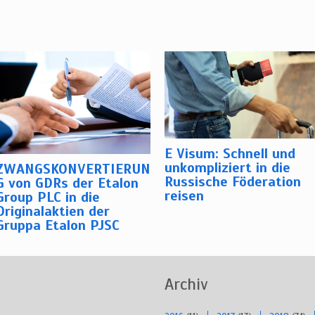
E Visum: Schnell und
unkompliziert in die
ZWANGSKONVERTIERUN
Russische Föderation
G von GDRs der Etalon
reisen
Group PLC in die
Originalaktien der
Gruppa Etalon PJSC
Archiv