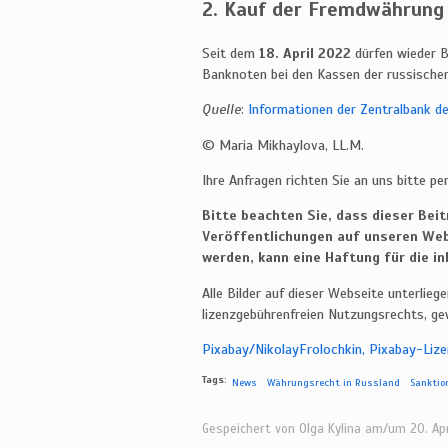
2. Kauf der Fremdwährung 
Seit dem
18. April 2022
dürfen wieder B
Banknoten bei den Kassen der russischen
Quelle
:
Informationen der Zentralbank d
© Maria Mikhaylova, LL.M.
Ihre Anfragen richten Sie an uns bitte pe
Bitte beachten Sie, dass dieser Bei
Veröffentlichungen auf unseren Webs
werden, kann eine Haftung für die i
Alle Bilder auf dieser Webseite unterlieg
lizenzgebührenfreien Nutzungsrechts, ge
Pixabay/NikolayFrolochkin, Pixabay-Liz
Tags:
News
Währungsrecht in Russland
Sanktio
Gespeichert von
Olga Kylina
am/um 20. Apri