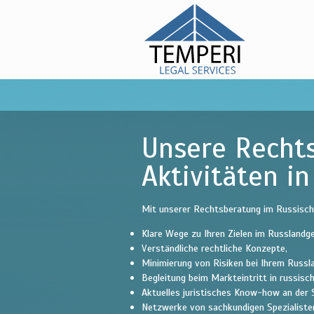
Dr. Olga
Kylina -
Russisches Recht
temperi
legal
services
Unsere Rechts
Aktivitäten i
Mit unserer Rechtsberatung im Russische
Klare Wege zu Ihren Zielen im Russlandg
Verständliche rechtliche Konzepte,
Minimierung von Risiken bei Ihrem Russ
Begleitung beim Markteintritt in russisc
Aktuelles juristisches Know-how an der 
Netzwerke von sachkundigen Spezialiste