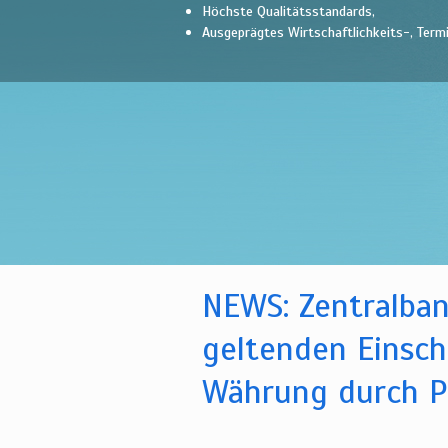
Höchste Qualitätsstandards,
Ausgeprägtes Wirtschaftlichkeits-, Ter
NEWS: Zentralban
geltenden Einsch
Währung durch P