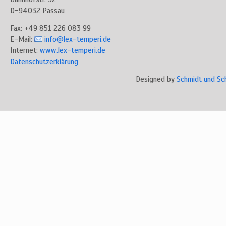
D-94032 Passau
Fax: +49 851 226 083 99
E-Mail:
info@lex-temperi.de
Internet:
www.lex-temperi.de
Datenschutzerklärung
Designed by
Schmidt und Sc