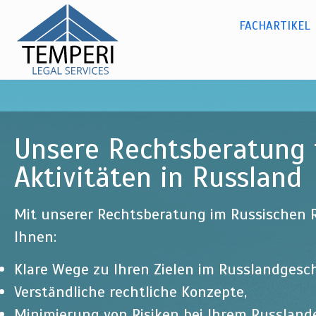
Dr. Olga
Dir
zu
Kylina -
Russisches Recht
FACHARTIKEL
Hauptmenü
Inh
temperi
legal
services
Unsere Rechtsberatung f
Aktivitäten in Russland
Mit unserer Rechtsberatung im Russischen R
Ihnen:
Klare Wege zu Ihren Zielen im Russlandgesch
Verständliche rechtliche Konzepte,
Minimierung von Risiken bei Ihrem Russlan