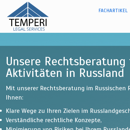
Dr. Olga
Dir
zu
Kylina -
Russisches Recht
FACHARTIKEL
Hauptmenü
Inh
temperi
legal
services
Unsere Rechtsberatung f
Aktivitäten in Russland
Mit unserer Rechtsberatung im Russischen R
Ihnen:
Klare Wege zu Ihren Zielen im Russlandgesch
Verständliche rechtliche Konzepte,
Minimierung von Risiken bei Ihrem Russlan